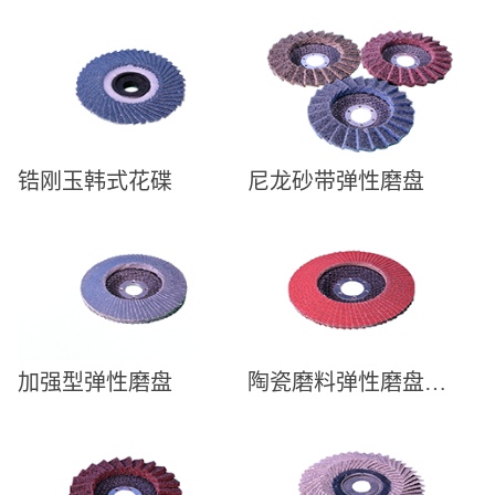
锆刚玉韩式花碟
尼龙砂带弹性磨盘
加强型弹性磨盘
陶瓷磨料弹性磨盘百叶轮