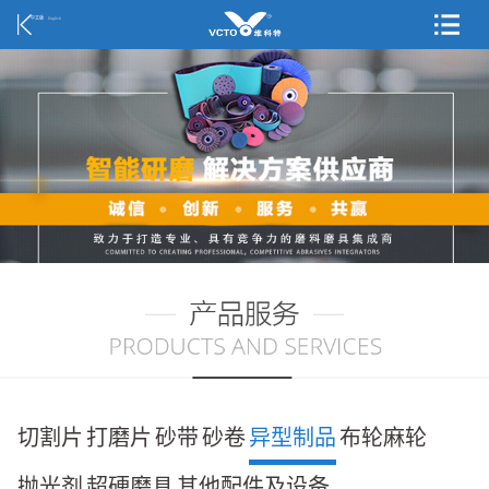
中文版
English
切割片
打磨片
砂带
砂卷
异型制品
布轮麻轮
抛光剂
超硬磨具
其他配件及设备